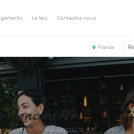
rgements
Le lieu
Contactez-nous
France
r rencontrer
és pour développer son assertivité"